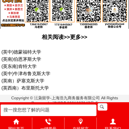
相关阅读>>更多>>
(英中)德蒙福特大学
(英南)伯恩茅斯大学
(英东南)肯特大学
(英中)牛津布鲁克斯大学
(英南）萨塞克斯大学
(英西南）布里斯托大学
Copyright © 沄枭留学-上海浩九商务服务有限公司 All Rights
Reserved. 沪ICP备2021027947号-5
盛老师:15000568385 冯老师:13661625067
地址:上海市浦东新区栖霞路33号2楼
网站首页
一键拨号
在线留言
联系我们