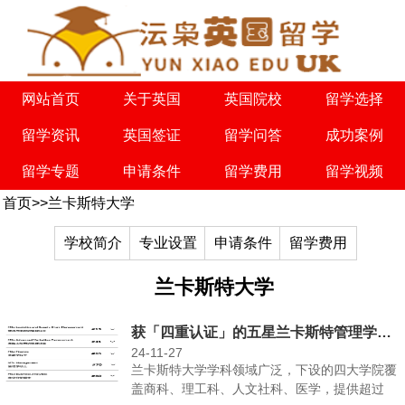
网站首页
关于英国
英国院校
留学选择
留学资讯
英国签证
留学问答
成功案例
留学专题
申请条件
留学费用
留学视频
首页
>>
兰卡斯特大学
学校简介
专业设置
申请条件
留学费用
兰卡斯特大学
获「四重认证」的五星兰卡斯特管理学院2025年申请完全解析
24-11-27
兰卡斯特大学学科领域广泛，下设的四大学院覆
盖商科、理工科、人文社科、医学，提供超过